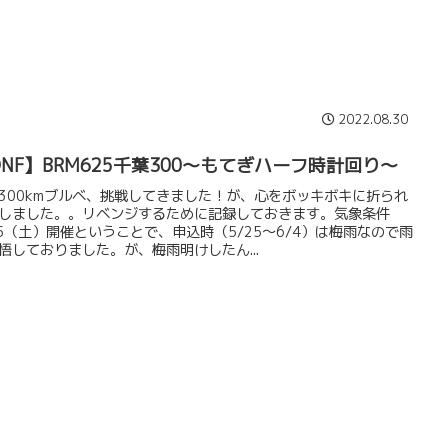
2022.08.30
DNF】BRM625千葉300～もてぎハーフ時計回り～
300kmブルベ、挑戦してきました！が、心をボッキボキに折られ
Fしました。。リベンジするために記録しておきます。気象条件
25（土）開催ということで、申込時（5/25～6/4）は梅雨なので雨
悟しておりました。が、梅雨明けしたん...