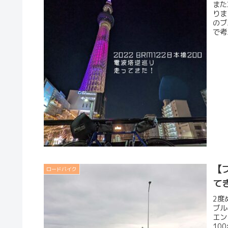
また
りま
のブ
で考
【ブ
ロードバイク
て
2度
ブル
エン
10