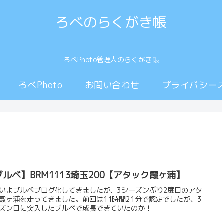
ろべのらくがき帳
ろべPhoto管理人のらくがき帳
ろべPhoto
お問い合わせ
プライバシー
ブルベ】BRM1113埼玉200【アタック霞ヶ浦】
いよブルベブログ化してきましたが、3シーズンぶり2度目のアタ
霞ヶ浦を走ってきました。前回は11時間21分で認定でしたが、3
ズン目に突入したブルベで成長できていたのか！