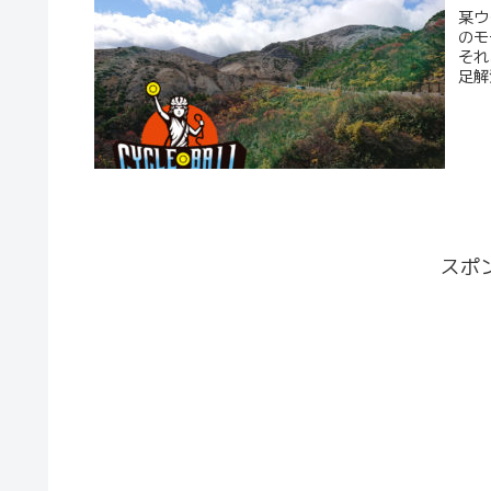
某ウ
のモ
それ
足解
スポ