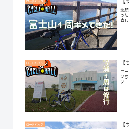
【
ロードバイク
念願
った
査し
【
ロードバイク
ロー
いち
い」
【
ロードバイク