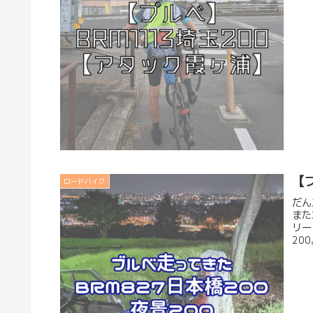
【ブ
ロードバイク
だん
また
リー
20