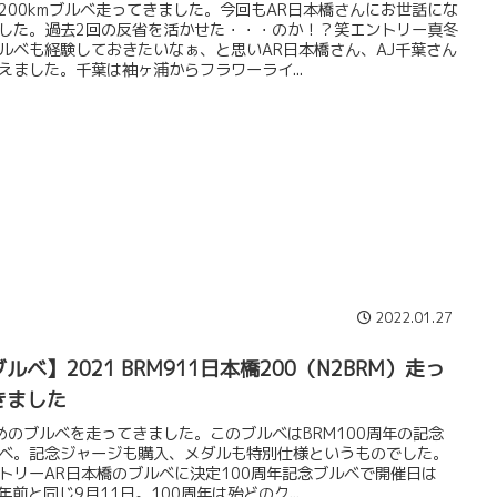
200kmブルベ走ってきました。今回もAR日本橋さんにお世話にな
した。過去2回の反省を活かせた・・・のか！？笑エントリー真冬
ルベも経験しておきたいなぁ、と思いAR日本橋さん、AJ千葉さん
えました。千葉は袖ヶ浦からフラワーライ...
2022.01.27
ルベ】2021 BRM911日本橋200（N2BRM）走っ
きました
めのブルベを走ってきました。このブルベはBRM100周年の記念
ベ。記念ジャージも購入、メダルも特別仕様というものでした。
トリーAR日本橋のブルベに決定100周年記念ブルベで開催日は
0年前と同じ9月11日。100周年は殆どのク...