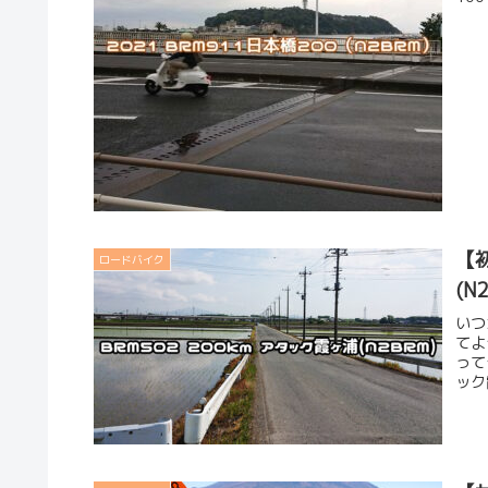
【初
ロードバイク
(N
いつ
てよ
って
ック