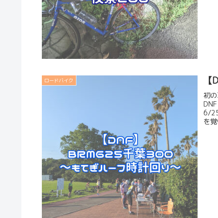
【
ロードバイク
初の
DN
6/
を覚